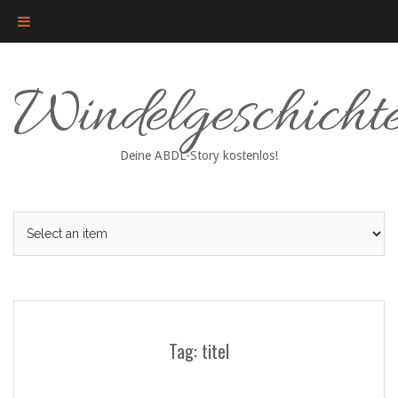
Skip
Windelgeschicht
to
content
Deine ABDL-Story kostenlos!
Tag: titel