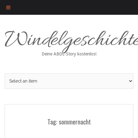
Skip
Windelgeschicht
to
content
Deine ABDL-Story kostenlos!
Tag: sommernacht