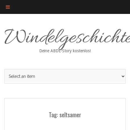
Skip
Windelgeschicht
to
content
Deine ABDL-Story kostenlos!
Tag: seltsamer