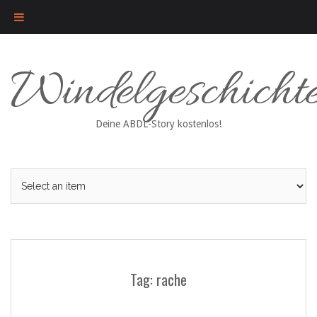
Skip
Windelgeschicht
to
content
Deine ABDL-Story kostenlos!
Tag: rache