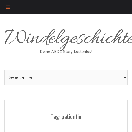
Skip
Windelgeschicht
to
content
Deine ABDL-Story kostenlos!
Tag: patientin