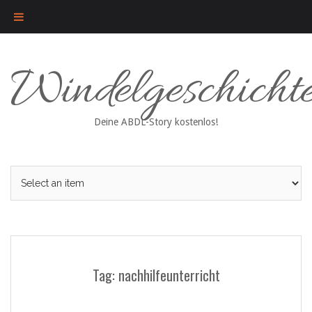
Skip
Windelgeschicht
to
content
Deine ABDL-Story kostenlos!
Tag: nachhilfeunterricht