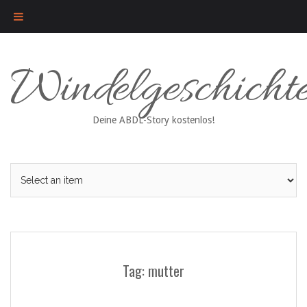
Skip
Windelgeschicht
to
content
Deine ABDL-Story kostenlos!
Tag: mutter