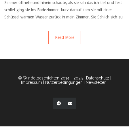
Zimmer öffnete und hinein schaute, als sie sah das ich tief und fest
schlief ging sie ins Badezimmer, kurz darauf kam sie mit einer
Schüssel warmen Wasser zurück in mein Zimmer. Sie Schlich sich zu
Read More
© Windelgeschichten 2014 - 2025
Datenschutz
|
Impressum
|
Nutzerbedingungen
|
Newsletter