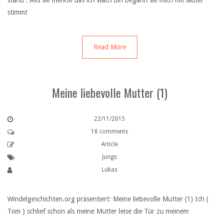
stand . Alls sie merkte das ich wach bin begann sie mich mit lauter
stimmt
Read More
Meine liebevolle Mutter (1)
22/11/2015
18 comments
Article
Jungs
Lukas
Windelgeschichten.org präsentiert: Meine liebevolle Mutter (1) Ich (
Tom ) schlief schon als meine Mutter leise die Tür zu meinem