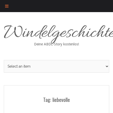
Skip
Windelgeschicht
to
content
Deine ABDL-Story kostenlos!
Tag: liebevolle