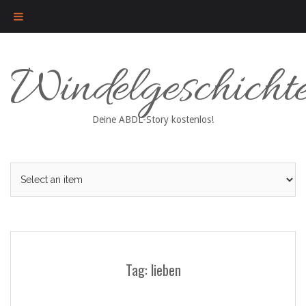
Skip
Windelgeschicht
to
content
Deine ABDL-Story kostenlos!
Tag: lieben