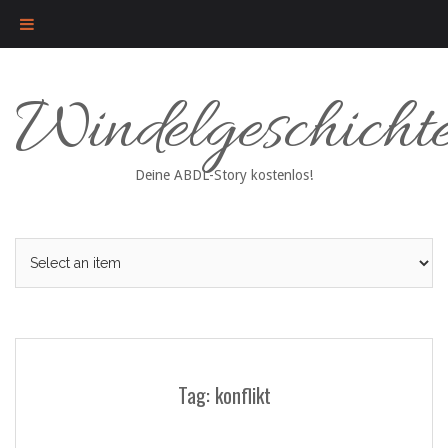
Skip
Windelgeschicht
to
content
Deine ABDL-Story kostenlos!
Tag: konflikt