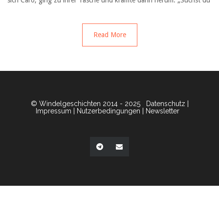
sich Caro, ging zu ihrer Tasche und kramte darin herum. „Suchst du
Read More
© Windelgeschichten 2014 - 2025
Datenschutz
|
Impressum
|
Nutzerbedingungen
|
Newsletter