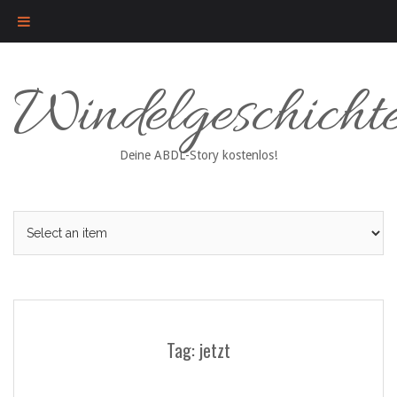
Skip
Windelgeschicht
to
content
Deine ABDL-Story kostenlos!
Tag: jetzt