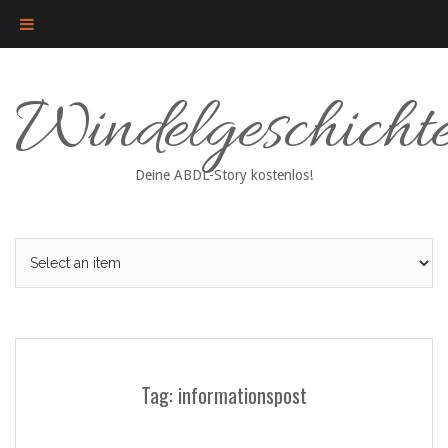
Skip
Windelgeschicht
to
content
Deine ABDL-Story kostenlos!
Tag: informationspost