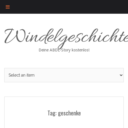
Skip
Windelgeschicht
to
content
Deine ABDL-Story kostenlos!
Tag: geschenke