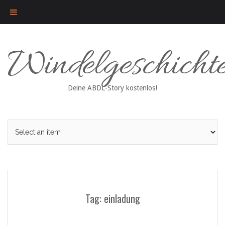
Skip
Windelgeschicht
to
content
Deine ABDL-Story kostenlos!
Tag: einladung