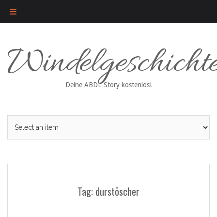
Skip
Windelgeschicht
to
content
Deine ABDL-Story kostenlos!
Tag: durstöscher