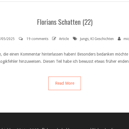
Florians Schatten (22)
/05/2025
19 comments
Article
Jungs
,
KI Geschichten
mi
le, die einen Kommentar hinterlassen haben! Besonders bedanken möchte ich
gikfehler hinzuweisen. Diesen Teil habe ich bewusst etwas früher enden 
Read More