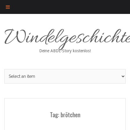
Skip
Windelgeschicht
to
content
Deine ABDL-Story kostenlos!
Tag: brötchen