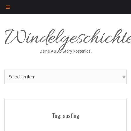
Skip
Windelgeschicht
to
content
Deine ABDL-Story kostenlos!
Tag: ausflug