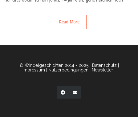
nur circa 60km. Ich bin Jonas, 14 Jahre alt, gehe natürlich noch
Read More
© Windelgeschichten 2014 - 2025
Datenschutz
|
Impressum
|
Nutzerbedingungen
|
Newsletter