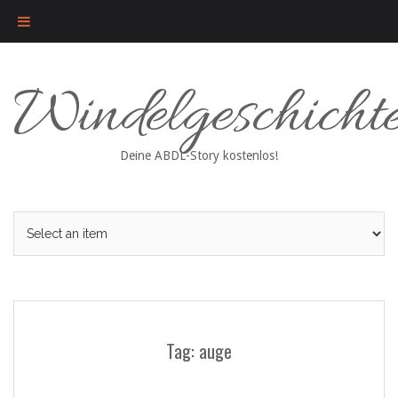
Skip
Windelgeschicht
to
content
Deine ABDL-Story kostenlos!
Tag: auge