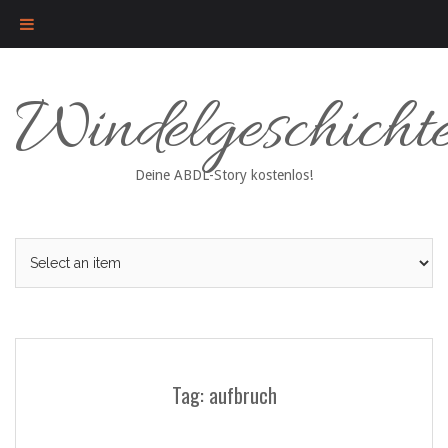
Skip
Windelgeschicht
to
content
Deine ABDL-Story kostenlos!
Tag: aufbruch