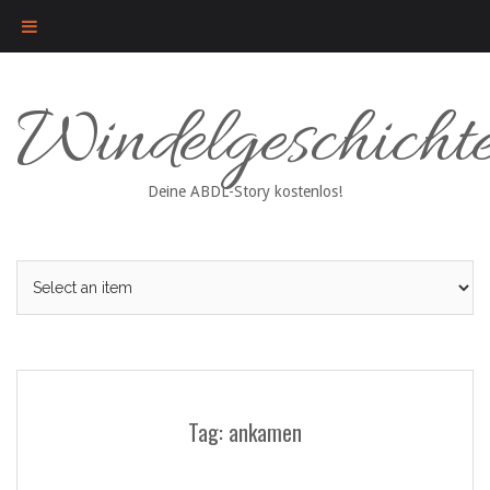
Skip
Windelgeschicht
to
content
Deine ABDL-Story kostenlos!
Tag: ankamen