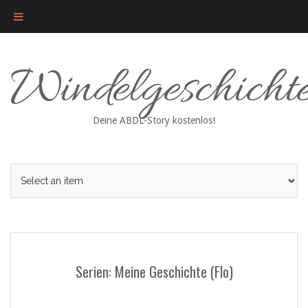
Skip
Windelgeschicht
to
content
Deine ABDL-Story kostenlos!
Serien: Meine Geschichte (Flo)