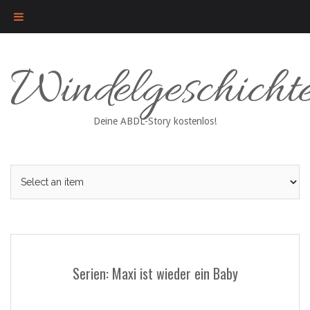
Skip
Windelgeschicht
to
content
Deine ABDL-Story kostenlos!
Serien: Maxi ist wieder ein Baby