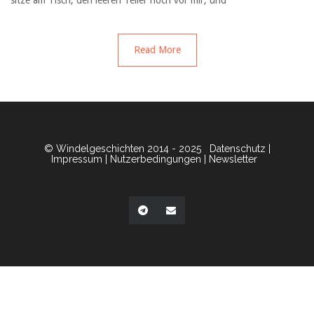
sitze am Tisch, den leeren Teller noch vor mir, und
Read More
© Windelgeschichten 2014 - 2025
Datenschutz
|
Impressum
|
Nutzerbedingungen
|
Newsletter