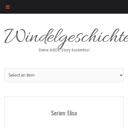
Skip
Windelgeschicht
to
content
Deine ABDL-Story kostenlos!
Serien: Elisa