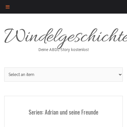
Skip
Windelgeschicht
to
content
Deine ABDL-Story kostenlos!
Serien: Adrian und seine Freunde